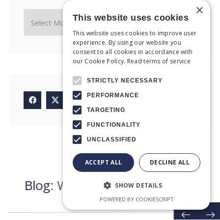
×
This website uses cookies
This website uses cookies to improve user
experience. By using our website you
consent to all cookies in accordance with
our Cookie Policy.
Read terms of service
STRICTLY NECESSARY
PERFORMANCE
TARGETING
FUNCTIONALITY
UNCLASSIFIED
ACCEPT ALL
DECLINE ALL
Recent articles
B
l
o
g
:
W
h
a
t
n
e
w
s
d
o
w
e
h
a
v
e
SHOW DETAILS
t
o
d
a
y
?
POWERED BY COOKIESCRIPT