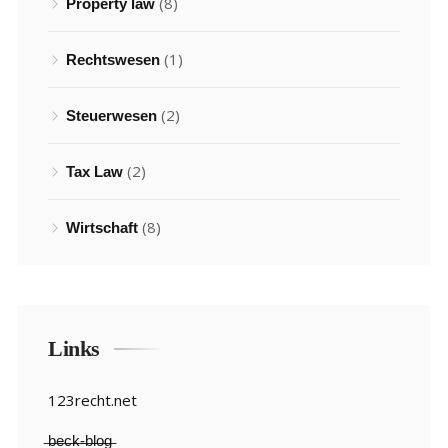
(8)
Property law
(1)
Rechtswesen
(2)
Steuerwesen
(2)
Tax Law
(8)
Wirtschaft
Links
123recht.net
̶b̶e̶c̶k̶-̶b̶l̶o̶g̶