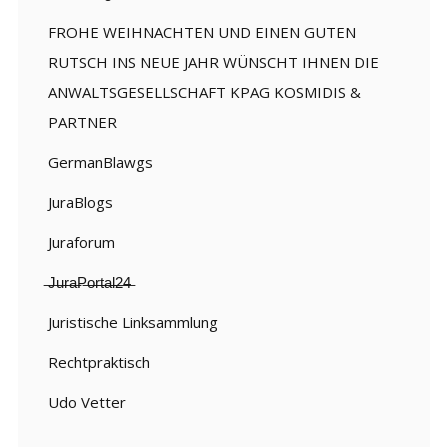
FROHE WEIHNACHTEN UND EINEN GUTEN
RUTSCH INS NEUE JAHR WÜNSCHT IHNEN DIE
ANWALTSGESELLSCHAFT KPAG KOSMIDIS &
PARTNER
GermanBlawgs
JuraBlogs
Juraforum
̶J̶u̶r̶a̶P̶o̶r̶t̶a̶l̶2̶4̶
Juristische Linksammlung
Rechtpraktisch
Udo Vetter